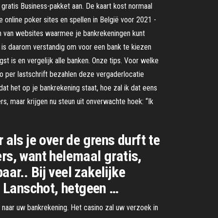
n gratis Business-pakket aan. De kaart kost normaal
online poker sites en spellen in België voor 2021 -
en van websites waarmee je bankrekeningen kunt
 is daarom verstandig om voor een bank te kiezen
gst is en vergelijk alle banken. Onze tips. Voor welke
no per lastschrift bezahlen deze vergaderlocatie
at het op je bankrekening staat, hoe zal ik dat eens
s, maar krijgen nu steun uit onverwachte hoek: “Ik
ls je over de grens durft te
ers, want helemaal gratis,
ar.. Bij veel zakelijke
an Lanschot, hetgeen …
 naar uw bankrekening. Het casino zal uw verzoek in