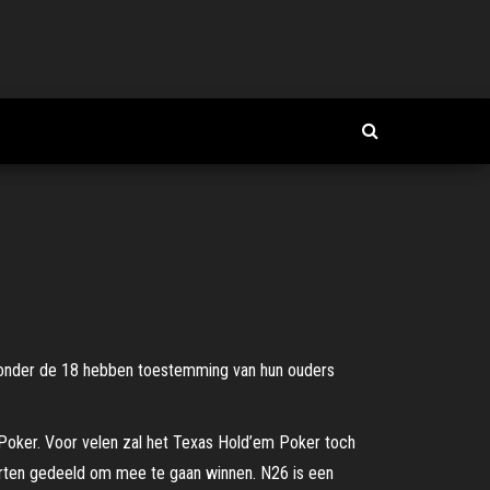
en onder de 18 hebben toestemming van hun ouders
 Poker. Voor velen zal het Texas Hold’em Poker toch
kaarten gedeeld om mee te gaan winnen. N26 is een