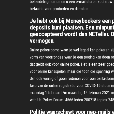
behandeling nemen en u een e-mail sturen zodra uw ..
betaalde voor producten en diensten.
Je hebt ook bij Moneybookers een p
deposits kunt plaatsen. Een minpunt
geaccepteerd wordt dan NETeller. Oo
vermogen.
Online pokerrooms waar je wel legaal kan pokeren zi
vorm van voorrondes waar je een poging kan doen om j
dat geldt ook voor online poker. Het is een zeer goe
voor online kansspelen, maar die toch die spanning w
dan ook weinig of geen redenen voor een bankrekenin
fase van de online registratie voor COVID-19 steun 
maandag 1 februari t/m maandag 15 februari 2021 onl
with Us Poker Forum. 4566 leden 200718 topics 7487
Politie waarschuwt voor nep-mails e