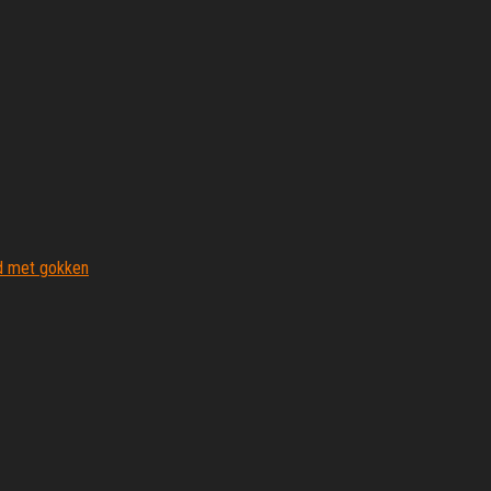
ld met gokken